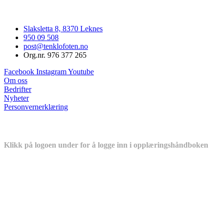
Slaksletta 8, 8370 Leknes
950 09 508
post@tenklofoten.no
Org.nr. 976 377 265
Facebook
Instagram
Youtube
Om oss
Bedrifter
Nyheter
Personvernerklæring
Er du lærling eller ansatt i en medlemsbedrift?
Klikk på logoen under for å logge inn i opplæringshåndboken