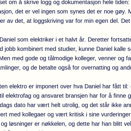
et om å skrive logg og dokumentasjon hele tiden: – 
jon, det er vel ingen som synes det er noe gøy. M
mer av det, at loggskriving var for min egen del. D
t Daniel som elektriker i et halvt år. Deretter forts
d jobb kombinert med studier, kunne Daniel kalle s
 Men med gode og tålmodige kolleger, venner og fam
mlinger, og de betalte også for overnatting og andre
oten elektro er imponert over hva Daniel har fått til
il elektrofag og ansvaret bransjen har for å finne 
ags dato har vært helt utrolig, og det står ikke ann
kutert med kollegaer og vært kritisk i sine vurdering
g og løsninger er nøkkelen, og dette har han blitt v