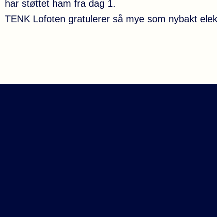
har støttet ham fra dag 1.
TENK Lofoten gratulerer så mye som nybakt elektro