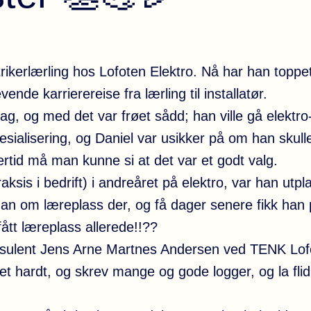
trikerlærling hos Lofoten Elektro. Nå har han toppe
ende karrierereise fra lærling til installatør.
fag, og med det var frøet sådd; han ville gå elektro
ialisering, og Daniel var usikker på om han skulle
ertid må man kunne si at det var et godt valg.
aksis i bedrift) i andreåret på elektro, var han utpl
han om læreplass der, og få dager senere fikk han 
ått læreplass allerede!!??
onsulent Jens Arne Martnes Andersen ved TENK Lof
et hardt, og skrev mange og gode logger, og la flid 