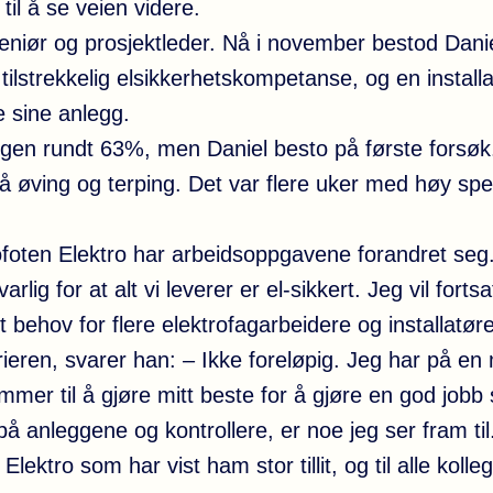
til å se veien videre.
eniør og prosjektleder. Nå i november bestod Danie
tilstrekkelig elsikkerhetskompetanse, og en installa
e sine anlegg.
gen rundt 63%, men Daniel besto på første forsøk. 
å øving og terping. Det var flere uker med høy sp
 Lofoten Elektro har arbeidsoppgavene forandret seg
rlig for at alt vi leverer er el-sikkert. Jeg vil for
rt behov for flere elektrofagarbeidere og installatøre
ieren, svarer han: – Ikke foreløpig. Jeg har på en
ommer til å gjøre mitt beste for å gjøre en god jobb
å anleggene og kontrollere, er noe jeg ser fram til
Elektro som har vist ham stor tillit, og til alle koll