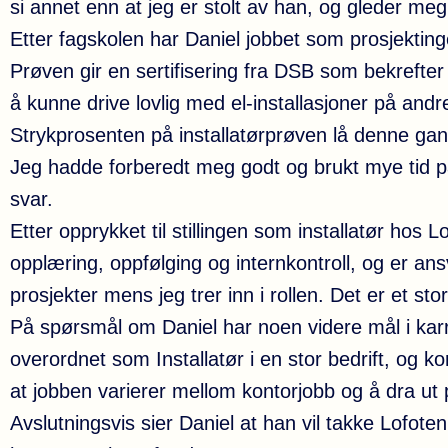
si annet enn at jeg er stolt av han, og gleder meg 
Etter fagskolen har Daniel jobbet som prosjekting
Prøven gir en sertifisering fra DSB som bekrefter 
å kunne drive lovlig med el-installasjoner på andr
Strykprosenten på installatørprøven lå denne gan
Jeg hadde forberedt meg godt og brukt mye tid p
svar.
Etter opprykket til stillingen som installatør hos
opplæring, oppfølging og internkontroll, og er ansva
prosjekter mens jeg trer inn i rollen. Det er et sto
På spørsmål om Daniel har noen videre mål i karr
overordnet som Installatør i en stor bedrift, og k
at jobben varierer mellom kontorjobb og å dra ut p
Avslutningsvis sier Daniel at han vil takke Lofoten 