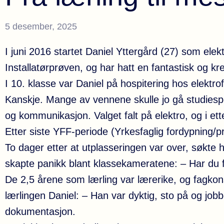
5 desember, 2025
I juni 2016 startet Daniel Yttergård (27) som elek
Installatørprøven, og har hatt en fantastisk og krev
I 10. klasse var Daniel på hospitering hos elektro
Kanskje. Mange av vennene skulle jo gå studiespes
og kommunikasjon. Valget falt på elektro, og i ett
Etter siste YFF-periode (Yrkesfaglig fordypning/pr
To dager etter at utplasseringen var over, søkte 
skapte panikk blant klassekameratene: – Har du f
De 2,5 årene som lærling var lærerike, og fagk
lærlingen Daniel: – Han var dyktig, sto på og jobb
dokumentasjon.