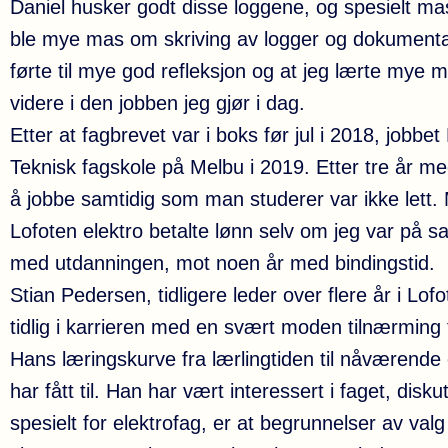
Daniel husker godt disse loggene, og spesielt mas
ble mye mas om skriving av logger og dokumentas
førte til mye god refleksjon og at jeg lærte mye 
videre i den jobben jeg gjør i dag.
Etter at fagbrevet var i boks før jul i 2018, jobbe
Teknisk fagskole på Melbu i 2019. Etter tre år me
å jobbe samtidig som man studerer var ikke lett.
Lofoten elektro betalte lønn selv om jeg var på sa
med utdanningen, mot noen år med bindingstid.
Stian Pedersen, tidligere leder over flere år i Lof
tidlig i karrieren med en svært moden tilnærming t
Hans læringskurve fra lærlingtiden til nåværende d
har fått til. Han har vært interessert i faget, dis
spesielt for elektrofag, er at begrunnelser av val