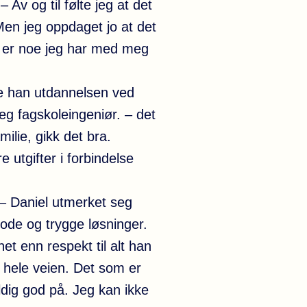
Av og til følte jeg at det
en jeg oppdaget jo at det
et er noe jeg har med meg
atte han utdannelsen ved
eg fagskoleingeniør. – det
ilie, gikk det bra.
 utgifter i forbindelse
: – Daniel utmerket seg
gode og trygge løsninger.
et enn respekt til alt han
er hele veien. Det som er
eldig god på. Jeg kan ikke