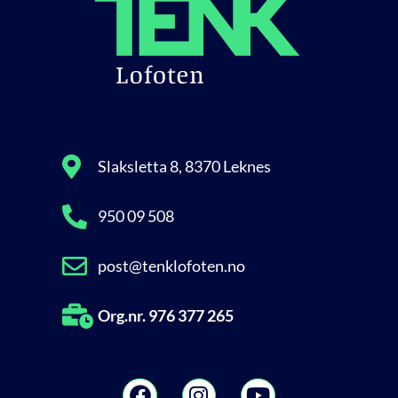
Slaksletta 8, 8370 Leknes
950 09 508
post@tenklofoten.no
Org.nr. 976 377 265