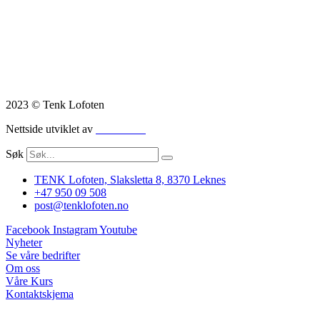
2023 © Tenk Lofoten
Nettside utviklet av
Nettrakett
Søk
TENK Lofoten, Slaksletta 8, 8370 Leknes
+47 950 09 508
post@tenklofoten.no
Facebook
Instagram
Youtube
Nyheter
Se våre bedrifter
Om oss
Våre Kurs
Kontaktskjema