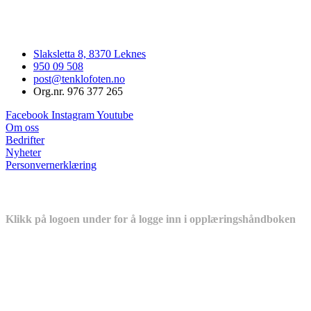
Slaksletta 8, 8370 Leknes
950 09 508
post@tenklofoten.no
Org.nr. 976 377 265
Facebook
Instagram
Youtube
Om oss
Bedrifter
Nyheter
Personvernerklæring
Er du lærling eller ansatt i en medlemsbedrift?
Klikk på logoen under for å logge inn i opplæringshåndboken