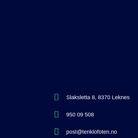
Slaksletta 8, 8370 Leknes
950 09 508
post@tenklofoten.no